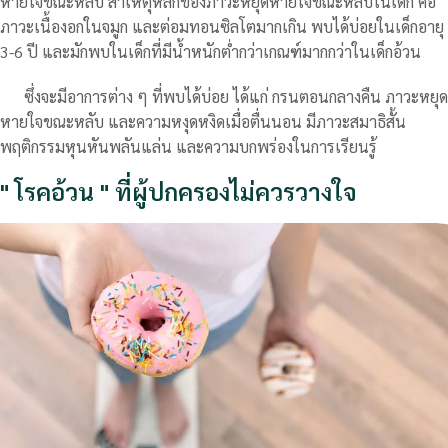
หายใจขณะหลับ สาเหตุหลักของภาวะหยุดหายใจขณะหลับในเด็ก คือ
ภาวะเนื้องอกในจมูก และต่อมทอนซิลโตมากเกิน พบได้บ่อยในเด็กอายุ
3-6 ปี และมักพบในเด็กที่มีน้ำหนักต่ำกว่าเกณฑ์มากกว่าในเด็กอ้วน
ซึ่งจะมีอาการต่าง ๆ ที่พบได้บ่อย ได้แก่ กรนตอนกลางคืน ภาวะหยุด
หายใจขณะหลับ และความหงุดหงิดเมื่อตื่นนอน มีภาวะสมาธิสั้น
พฤติกรรมหุนหันพลันแล่น และความบกพร่องในการเรียนรู้
" โรคอ้วน " ที่ผู้ปกครองไม่ควรวางใจ