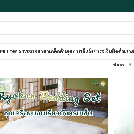
PILLOW ADVISOR
สาขา
เคล็ดลับสุขภาพดี
แจ้งชำระเงิน
ติดต่อเรา
ส
Show
9