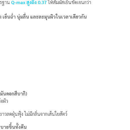
าตรฐาน
Q-max สูงถึง 0.37
ให้สัมผัสเย็นชัดเจนกว่า
้ง
เย็นฉ่ำ นุ่มลื่น และละมุนผิวในเวลาเดียวกัน
ำมันดอกสึบากิ)
่อผิว
ลดฝุ่นฟุ้ง ไม่มีกลิ่นจากเส้นใยสัตว์
บายขึ้นทั้งคืน