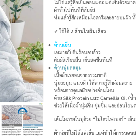
ไม่ใช่แค่รู้สึกเย็นตอนแตะ แต่เย็นด้วยม
ผ้าทั่วไปทันทีที่สัมผัส
ห่มแล้วรู้สึกเหมือนไอศกรีมละลายบนผิว ทั
✔ ใช้ได้
2 ด้านในผืนเดียว
ด้านเย็น
เหมาะกับคืนร้อนอบอ้าว
สัมผัสเรียบลื่น เย็นสดชื่นทันที
ด้านนุ่มละมุน
เนื้อผ้าเรยอนจากธรรมชาติ
นุ่มละมุน แนบผิว ให้ความรู้สึกผ่อนคลาย
พร้อมการดูแลผิวอย่างอ่อนโยน
ด้วย
Silk Protein และ Camellia Oil (น้
ช่วยให้เนื้อผ้านุ่มลื่น ชุ่มชื้น และอ่อนโยนต
เส้นใยภายในบุด้วย “ไมโครไฟเบอร์” เส้นยาว
ผ้าห่มที่ไม่ได้แค่เย็น…แต่ทำให้การนอนส