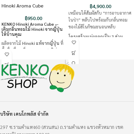
Hinoki Aroma Cube
฿
4,900.00
เหมือนได้สัมผัสกับ “การอาบอากาศ
฿
950.00
ในป่า” หลับไปพร้อมกับกลิ่นหอม
KENKO Hinoki Aroma Cube —
ของไม้ฮิโนกิขณะนอนหลับ
เติมกลิ่นหอมไม้ Hinoki จากญี่ปุ่น
ให้บ้านคุณ
โครงสร้างแบ่งออกเป็น 3 ส่วน
ผลิตจากไม้
Hinoki แท้จากญี่ปุ่น
ที่
ได้นำไม้ฮิโนกิทรงลูกเต๋าที่คงผิว
ขึ้นชื่อเรื่องกลิ่นหอมธรรมชาติ อ่อน
สัมผัสธรรมชาติ มาประกบด้วยวัสดุ
โยนและคุณสมบัติของไม้สน จะมี
Microbeads ขนาดเล็กพิเศษและ
การปล่อยสาร "Phytoncide" ออกมา
เส้นใยฝ้าย เพื่อมอบสัมผัสที่นุ่มนวล
ช่วยให้รู้สึกผ่อนคลาย คลายเครียด
นอนสบายอย่างแท้จริง
นอนหลับสบายขึ้น
สัมผัสความกระชับที่โอบอุ้มศีรษะ
ใช้คู่กับ
น้ำมันหอมระเหย Hinoki
อย่างอ่อนโยน
ของ KENKO
เพียงหยดลงบน Hinoki
วัสดุภายในที่มีความยืดหยุ่นและลื่น
Aroma Cube กลิ่นอันสงบละมุนจะ
ไหลตัวดีเยี่ยม จึงเปลี่ยนทรงไปตาม
ค่อย ๆ กระจาย เติมบรรยากาศแห่ง
บริษัท เคนโกพลัส จำกัด
ศีรษะ ท่านอน และการเคลื่อนไหว
ความผ่อนคลายให้ทุกมุมบ้าน
ของร่างกาย เพื่อรองรับอย่างอ่อน
วางไว้ได้ทุกที่ — โต๊ะทำงาน ห้อง
297 ซ.รามคำแหง60 (สวนสน) ถ.รามคำแหง แขวงหัวหมาก เขต
โยน
นอน ห้องน้ำ