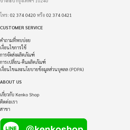
บางกะปิ กรุงเทพฯ 10240
ขนาด:
ให้ทุกลมหายใจ…อบอวลด้วยกลิ่นไอ
ธรรมชาติจากญี่ปุ่น 🍃
ตัวหมอน: กว้างประมาณ 55 ซม. ×
โทร:
02 374 0420
หรือ
02 374 0421
ลึก 37 ซม. × สูง 9 ซม. (บริเวณตรง
กลางสูง 5 ซม.)
CUSTOMER SERVICE
ปลอกหมอน: กว้างประมาณ 63 ซม.
คำถามที่พบบ่อย
× ลึก 40 ซม. (แบบมีซิป)
Made in Japan
เงื่อนไขการใช้
การจัดส่งผลิตภัณฑ์
การเปลี่ยน-คืนผลิตภัณฑ์
เงื่อนไขและนโยบายข้อมูลส่วนบุคลล (PDPA)
ABOUT US
เกี่ยวกับ Kenko Shop
ติดต่อเรา
สาขา