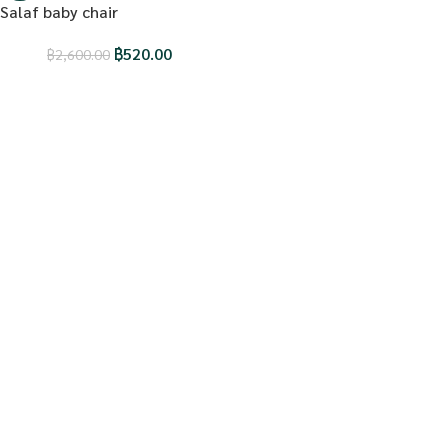
Salaf baby chair
฿
520.00
฿
2,600.00