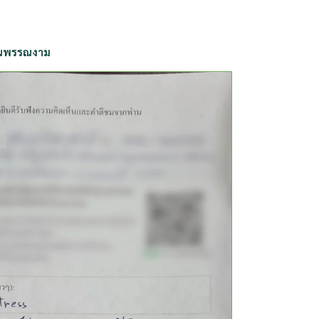
ณพรรณงาม